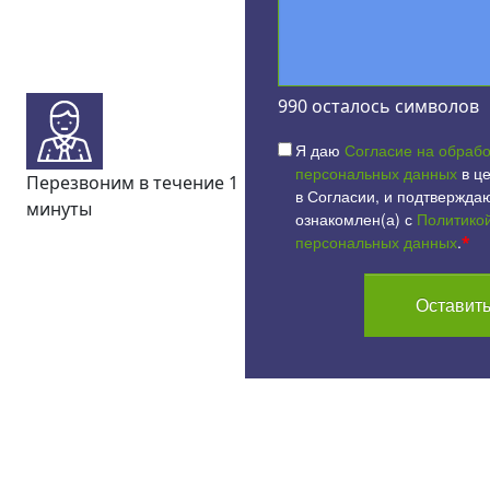
990
осталось символов
Я даю
Согласие на обрабо
персональных данных
в це
Перезвоним в течение 1
в Согласии, и подтверждаю
минуты
ознакомлен(а) с
Политико
персональных данных
.
*
Оставить