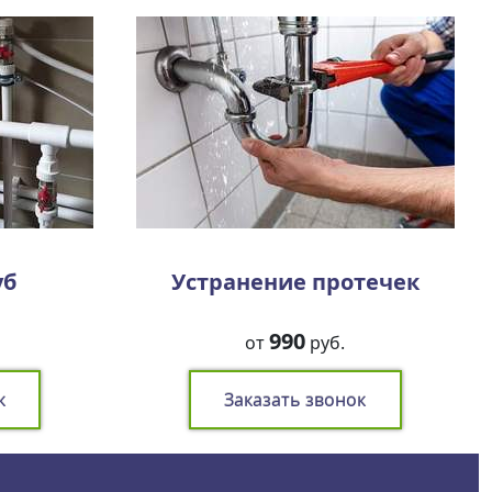
уб
Устранение протечек
990
от
руб.
к
Заказать звонок