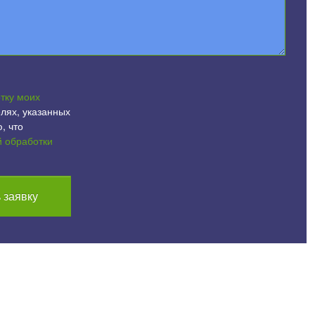
тку моих
лях, указанных
, что
й обработки
 заявку