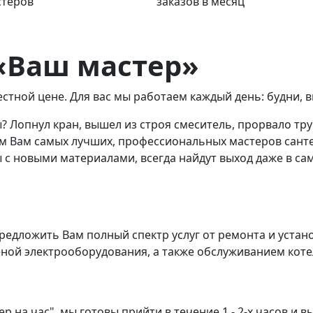
стеров
заказов в месяц
 «Ваш мастер»
тной цене. Для вас мы работаем каждый день: будни, 
 Лопнул кран, вышел из строя смеситель, прорвало тру
ем Вам cамых лучших, профессиональных мастеров сант
с новыми материалами, всегда найдут выход даже в са
едложить Вам полный спектр услуг от ремонта и устан
еной электрооборудования, а также обслуживанием коте
р на час", мы готовы прийти в течение 1 - 2-х часов 