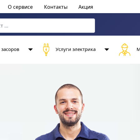
О сервисе
Контакты
Акция
characters for results.
 засоров
Услуги электрика
М