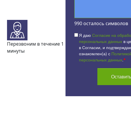
990
осталось символов
Я даю
Согласие на обрабо
персональных данных
в це
Перезвоним в течение 1
в Согласии, и подтверждаю
минуты
ознакомлен(а) с
Политико
персональных данных
.
*
Оставить