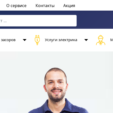
О сервисе
Контакты
Акция
characters for results.
 засоров
Услуги электрика
М