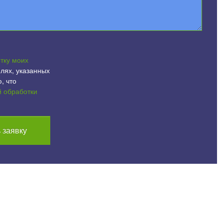
тку моих
лях, указанных
, что
й обработки
 заявку