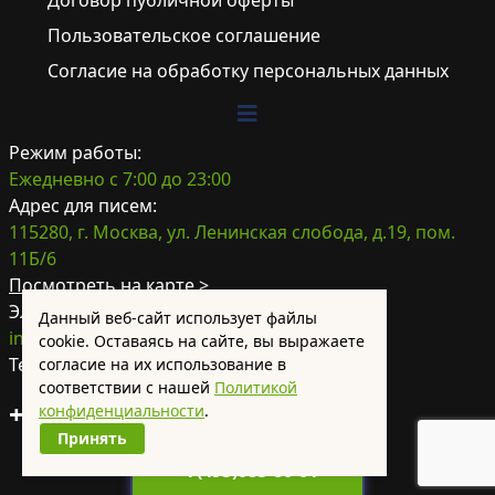
Договор публичной оферты
Пользовательское соглашение
Согласие на обработку персональных данных
Режим работы:
Ежедневно с 7:00 до 23:00
Адрес для писем:
115280, г. Москва, ул. Ленинская слобода, д.19, пом.
11Б/6
Посмотреть на карте >
Электронная почта:
Данный веб-сайт использует файлы
info@plumber-home.ru
cookie. Оставаясь на сайте, вы выражаете
Телефон:
согласие на их использование в
соответствии с нашей
Политикой
+7(495)085-80-01
конфиденциальности
.
Принять
+7(495)085-80-01
Вызвать мастера