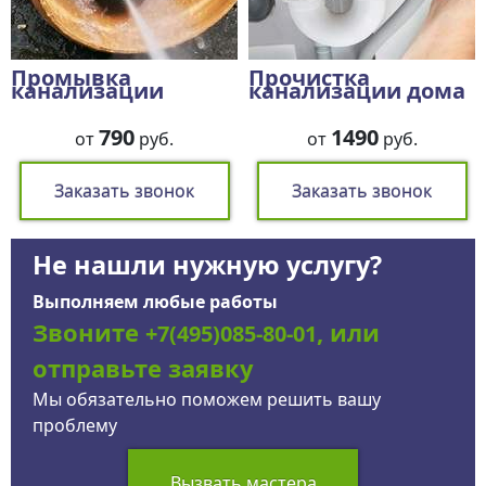
Промывка
Прочистка
канализации
канализации дома
790
1490
от
руб.
от
руб.
Заказать звонок
Заказать звонок
Не нашли нужную услугу?
Выполняем любые работы
Звоните
, или
+7(495)085-80-01
отправьте заявку
Мы обязательно поможем решить вашу
проблему
Вызвать мастера