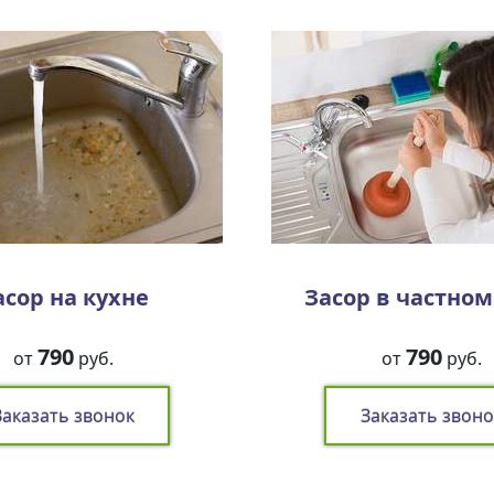
асор на кухне
Засор в частно
790
790
от
руб.
от
руб.
Заказать звонок
Заказать звоно