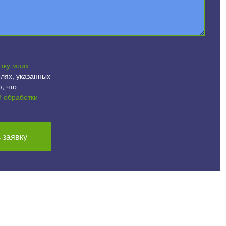
тку моих
лях, указанных
, что
й обработки
 заявку