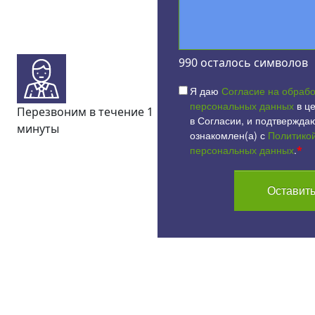
990
осталось символов
Я даю
Согласие на обрабо
персональных данных
в це
Перезвоним в течение 1
в Согласии, и подтверждаю
минуты
ознакомлен(а) с
Политико
персональных данных
.
*
Оставить