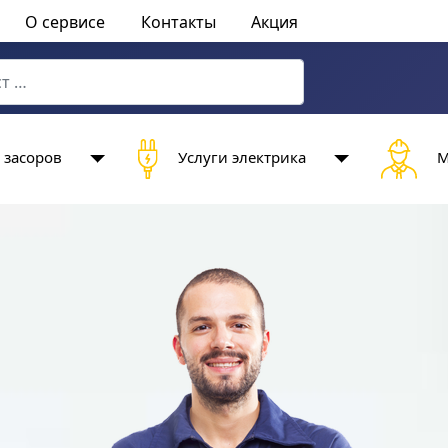
О сервисе
Контакты
Акция
characters for results.
 засоров
Услуги электрика
М