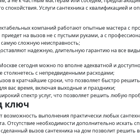
, а не к частным мастерам или соседям, предлагающим
его спокойствия. Услуги сантехника с квалификацией и
ектабельных компаний работают опытные мастера с п
 приедет на вызов не с пустыми руками, а с професси
е самую сложную неисправность;
оставляют надежную, длительную гарантию на все виды
Москве сегодня можно по вполне адекватной и доступно
не столкнетесь с непредвиденными расходами;
вызов в кратчайшие сроки, что позволяет быстро реши
для вас время, включая выходные и праздники;
ирокий спектр услуг, что позволяет решить любую про
д ключ
ют возможность выполнения практически любых сантехн
та. Отсутствие необходимости дополнительно искать с
сделанный вызов сантехника на дом позволит решить в