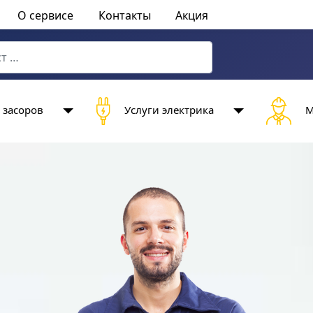
О сервисе
Контакты
Акция
characters for results.
 засоров
Услуги электрика
М