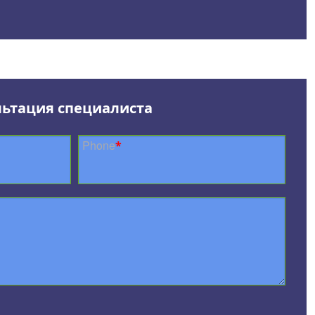
льтация специалиста
Phone
*