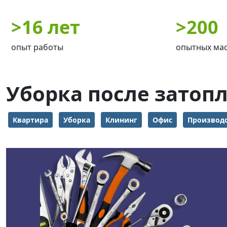
>
16 лет
>
200
опыт работы
опытных ма
Уборка после затоп
Квартира
Уборка
Клининг
Офис
Производ