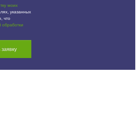
тку моих
лях, указанных
, что
й обработки
 заявку