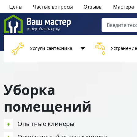
Цены
Частые вопросы
Отзывы
Мастера
Поиск
Type 2 or more 
Услуги сантехника
Устранение
Уборка
помещений
+
Опытные клинеры
+
Оперативный выезд клинера