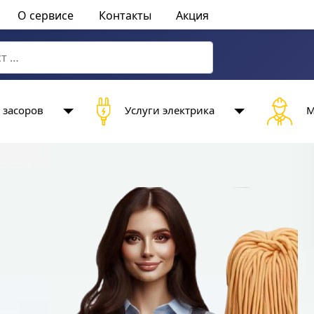
О сервисе
Контакты
Акция
characters for results.
 засоров
Услуги электрика
М