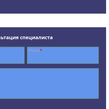
льтация специалиста
Phone
*