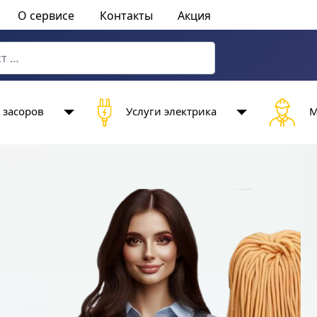
О сервисе
Контакты
Акция
characters for results.
 засоров
Услуги электрика
М