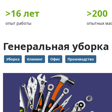
>
16 лет
>
200
опыт работы
опытных ма
Генеральная уборка
Уборка
Клининг
Офис
Производство