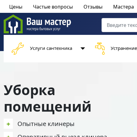
Цены
Частые вопросы
Отзывы
Мастера
Поиск
Type 2 or more 
Услуги сантехника
Устранение
Уборка
помещений
+
Опытные клинеры
+
Оперативный выезд клинера