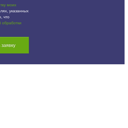
тку моих
лях, указанных
, что
й обработки
 заявку