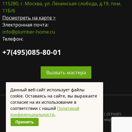
115280, г. Москва, ул. Ленинская слобода, д.19, пом.
11Б/6
Посмотреть на карте >
Электронная почта:
info@plumber-home.ru
Телефон:
+7(495)085-80-01
Вызвать мастера
Данный веб-сайт использует файлы
cookie. Оставаясь на сайте, вы выражаете
согласие на их использование в
соответствии с нашей
Политикой
конфиденциальности
ИП Колосов Артём Алексеевич | ИНН: 771480741072 | ОГРНИП:
.
321774600668571 | Юр. адрес: 117623, г. Москва, ул. 8 марта, д. 6
Принять
+7(495)085-80-01